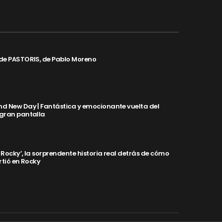
de PASTORIS, de Pablo Moreno
d New Day | Fantástica y emocionante vuelta del
 gran pantalla
y Rocky’, la sorprendente historia real detrás de cómo
rtió en Rocky