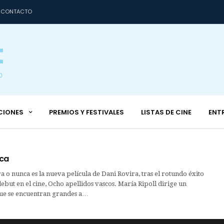
CONTACTO
CIONES
PREMIOS Y FESTIVALES
LISTAS DE CINE
ENT
nca
 nunca es la nueva película de Dani Rovira, tras el rotundo éxito
ebut en el cine, Ocho apellidos vascos. María Ripoll dirige un
que se encuentran grandes a…