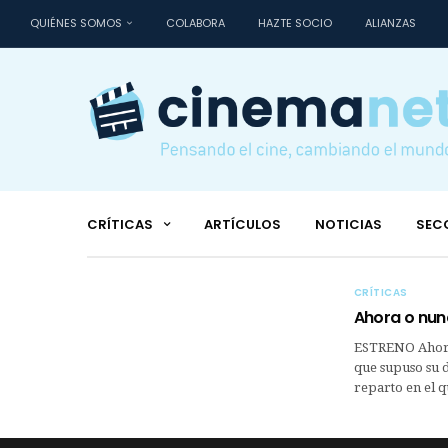
QUIÉNES SOMOS
COLABORA
HAZTE SOCIO
ALIANZAS
CRÍTICAS
ARTÍCULOS
NOTICIAS
SEC
CRÍTICAS
Ahora o nu
ESTRENO Ahora o
que supuso su d
reparto en el 