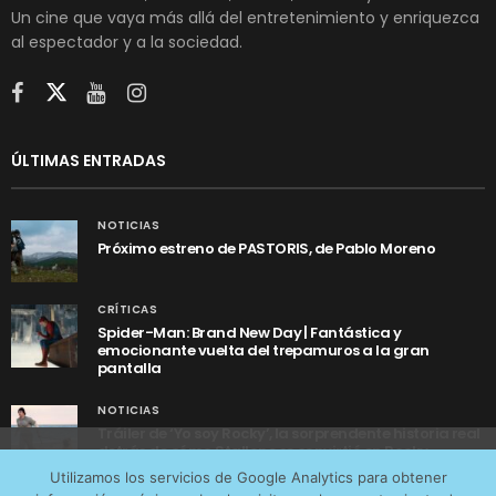
Un cine que vaya más allá del entretenimiento y enriquezca
al espectador y a la sociedad.
ÚLTIMAS ENTRADAS
NOTICIAS
Próximo estreno de PASTORIS, de Pablo Moreno
CRÍTICAS
Spider-Man: Brand New Day | Fantástica y
emocionante vuelta del trepamuros a la gran
pantalla
NOTICIAS
Tráiler de ‘Yo soy Rocky’, la sorprendente historia real
detrás de cómo Stallone se convirtió en Rocky
Utilizamos cookies anónimas de terceros para analizar el
Utilizamos los servicios de Google Analytics para obtener
tráfico web que recibimos y conocer los servicios que