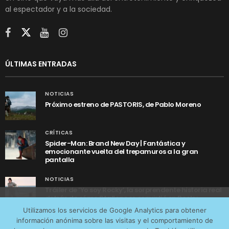
al espectador y a la sociedad.
ÚLTIMAS ENTRADAS
NOTICIAS
Próximo estreno de PASTORIS, de Pablo Moreno
CRÍTICAS
Spider-Man: Brand New Day | Fantástica y
emocionante vuelta del trepamuros a la gran
pantalla
NOTICIAS
Tráiler de ‘Yo soy Rocky’, la sorprendente historia real
detrás de cómo Stallone se convirtió en Rocky
Utilizamos cookies anónimas de terceros para analizar el
Utilizamos los servicios de Google Analytics para obtener
tráfico web que recibimos y conocer los servicios que
información anónima sobre las visitas y el comportamiento de
más os interesan. Puede cambiar las preferencias y