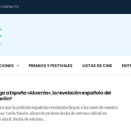
CONTACTO
CIONES
PREMIOS Y FESTIVALES
LISTAS DE CINE
ENT
a a España «Alcarràs», la revelación española del
erlín?
 que la película española revelación llegue a los cines de nuestro
por Carla Simón, Alcarràs ya tiene fecha de estreno oficial en
e abril. Fecha de estreno…