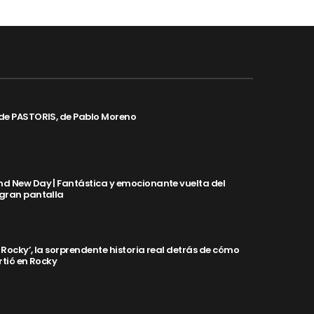
de PASTORIS, de Pablo Moreno
d New Day | Fantástica y emocionante vuelta del
 gran pantalla
y Rocky’, la sorprendente historia real detrás de cómo
rtió en Rocky