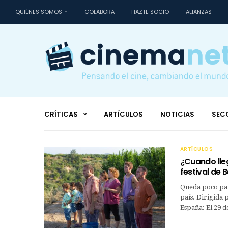
QUIÉNES SOMOS
COLABORA
HAZTE SOCIO
ALIANZAS
CRÍTICAS
ARTÍCULOS
NOTICIAS
SEC
ARTÍCULOS
¿Cuando lleg
festival de B
Queda poco para
país. Dirigida 
España: El 29 d