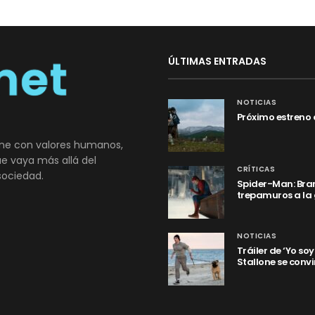
ÚLTIMAS ENTRADAS
NOTICIAS
Próximo estreno 
ne con valores humanos,
que vaya más allá del
CRÍTICAS
sociedad.
Spider-Man: Bran
trepamuros a la
NOTICIAS
Tráiler de ‘Yo so
Stallone se convi