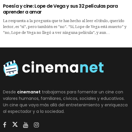
Poesía y cine: Lope de Vega y sus 32 películas para
aprender a amar
La respuesta a la pregunta que te has hecho al leer el título, querido
lector, es “sí”, pero también es “no”. “Sí, Lope de Vega está muerto” y
“no, Lope de Vega no llegó a ver ninguna película”, y aun…
Desde
cinemanet
trabajamos para fomentar un cine con
valores humanos, familiares, cívicos, sociales y educativos.
Un cine que vaya más allá del entretenimiento y enriquezca
al espectador y a la sociedad.