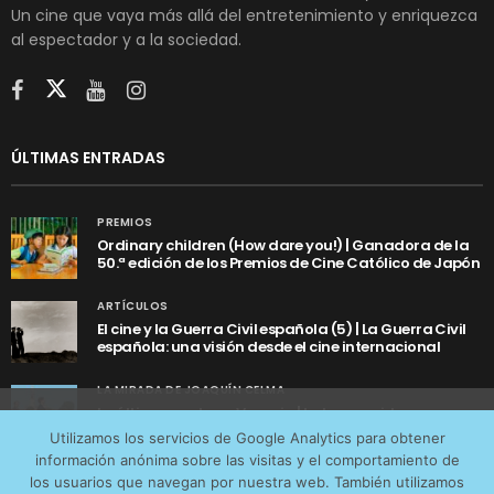
Un cine que vaya más allá del entretenimiento y enriquezca
al espectador y a la sociedad.
ÚLTIMAS ENTRADAS
PREMIOS
Ordinary children (How dare you!) | Ganadora de la
50.ª edición de los Premios de Cine Católico de Japón
ARTÍCULOS
El cine y la Guerra Civil española (5) | La Guerra Civil
española: una visión desde el cine internacional
LA MIRADA DE JOAQUÍN CELMA
La última ronda en Venecia | La buena vida
Utilizamos cookies anónimas de terceros para analizar el
Utilizamos los servicios de Google Analytics para obtener
tráfico web que recibimos y conocer los servicios que
información anónima sobre las visitas y el comportamiento de
más os interesan. Puede cambiar las preferencias y
los usuarios que navegan por nuestra web. También utilizamos