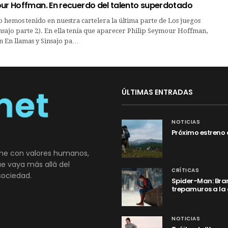
our Hoffman. En recuerdo del talento superdotado
 hemos tenido en nuestra cartelera la última parte de Los juegos
sajo parte 2). En ella tenía que aparecer Philip Seymour Hoffman,
n En llamas y Sinsajo pa…
ÚLTIMAS ENTRADAS
NOTICIAS
Próximo estreno 
ne con valores humanos,
que vaya más allá del
CRÍTICAS
sociedad.
Spider-Man: Bran
trepamuros a la
NOTICIAS