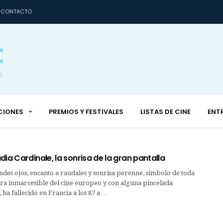
CONTACTO
CIONES
PREMIOS Y FESTIVALES
LISTAS DE CINE
ENT
dia Cardinale, la sonrisa de la gran pantalla
ndes ojos, encanto a raudales y sonrisa perenne, símbolo de toda
ura inmarcesible del cine europeo y con alguna pincelada
ha fallecido en Francia a los 87 a…