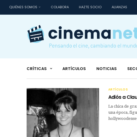
QUIÉNES SOMOS
COLABORA
HAZTE SOCIO
ALIANZAS
CRÍTICAS
ARTÍCULOS
NOTICIAS
SEC
ARTÍCULOS
Adiós a Clau
La chica de gra
una época, fig
hollywoodense, 