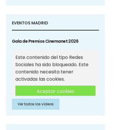
EVENTOS MADRID
Gala de Premios Cinemanet 2026
Este contenido del tipo Redes
Sociales ha sido bloqueado. Este
contenido necesita tener
activadas las cookies.
Aceptar cookies
Ver todos los vídeos
Aceptar cookies de Redes
Sociales