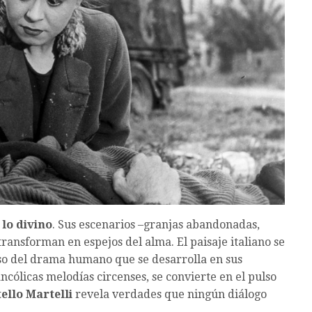
 lo divino
. Sus escenarios –granjas abandonadas,
ansforman en espejos del alma. El paisaje italiano se
oso del drama humano que se desarrolla en sus
ancólicas melodías circenses, se convierte en el pulso
ello Martelli
revela verdades que ningún diálogo