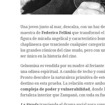
Una joven junto al mar, descalza, con un haz d
maestra de
Federico Fellini
que transformó el 
figura de mirada angelical y característico bo
chaplinesca que trasciende cualquier categoriz
los grandes cómicos del cine mudo, pero con u
ser único en la historia del cine.
Gelsomina es vendida por su madre al feriant
una odisea espiritual. A cambio de techo y com
Pronto descubre la naturaleza primitiva de est
destino en esta prueba. La relación entre amb
compleja de poder y vulnerabilidad
, donde 
fortaleza interior que Zampanò, con toda su fue
La Strada
trasciende el drama social para conv