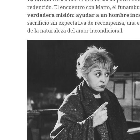
redención. El encuentro con Matto, el funambuli
verdadera misión: ayudar a un hombre inca
sacrificio sin expectativa de recompensa, una 
de la naturaleza del amor incondicional.