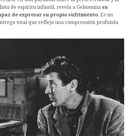
sta de espíritu infantil, revela a Gelsomina
su
paz de expresar su propio sufrimiento
. Es un
entrega total que refleja una comprensión profunda