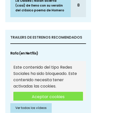
La Odisea | Nolan acierta
8
(casi) de lleno con su versión
del clásico poema de Homero
TRAILERS DE ESTRENOS RECOMENDADOS
Rafa (en Netflix)
Este contenido del tipo Redes
Sociales ha sido bloqueado. Este
contenido necesita tener
activadas las cookies.
Aceptar cookies
Ver todos los vídeos
Aceptar cookies de Redes
Sociales