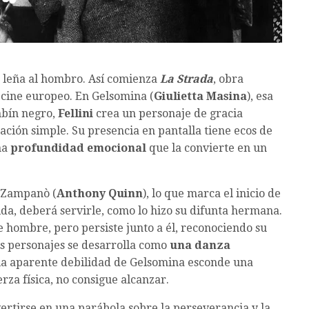
e leña al hombro. Así comienza
La Strada
, obra
cine europeo. En Gelsomina (
Giulietta Masina
), esa
mbín negro,
Fellini
crea un personaje de gracia
ación simple. Su presencia en pantalla tiene ecos de
na
profundidad emocional
que la convierte en un
e Zampanò (
Anthony Quinn
), lo que marca el inicio de
ida, deberá servirle, como lo hizo su difunta hermana.
e hombre, pero persiste junto a él, reconociendo su
os personajes se desarrolla como
una danza
la aparente debilidad de Gelsomina esconde una
rza física, no consigue alcanzar.
ertirse en una parábola sobre la perseverancia y la