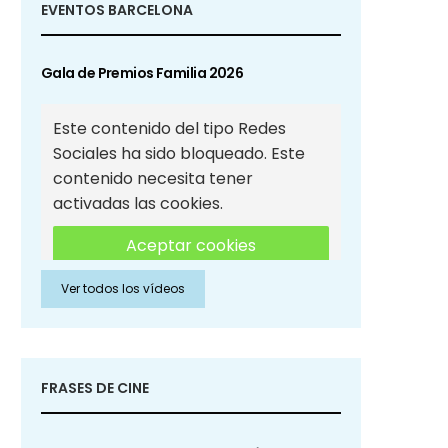
EVENTOS BARCELONA
Gala de Premios Familia 2026
Este contenido del tipo Redes
Sociales ha sido bloqueado. Este
contenido necesita tener
activadas las cookies.
Aceptar cookies
Ver todos los vídeos
Aceptar cookies de Redes
Sociales
FRASES DE CINE