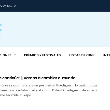
CONTACTO
CIONES
PREMIOS Y FESTIVALES
LISTAS DE CINE
ENT
ta continúe! | ¡Vamos a cambiar el mundo!
minosa y optimista, al más puro estilo Guédiguian, lo cual implica
llamada a la solidaridad y al amor. Robert Guédiguian, director y
iane Ascaride, su espo…