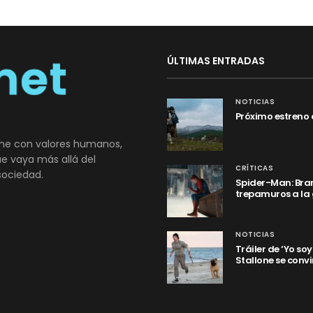
ÚLTIMAS ENTRADAS
NOTICIAS
Próximo estreno 
ne con valores humanos,
que vaya más allá del
CRÍTICAS
sociedad.
Spider-Man: Bran
trepamuros a la
NOTICIAS
Tráiler de ‘Yo so
Stallone se convi