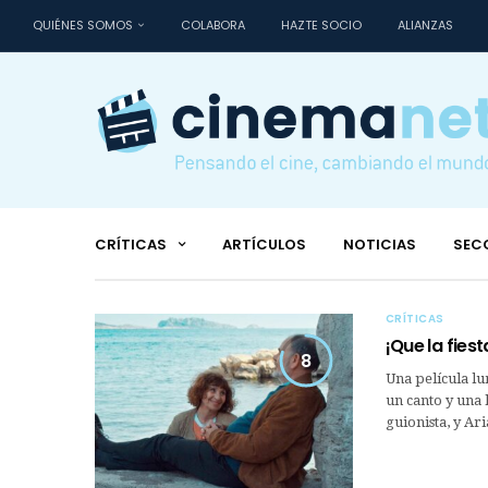
QUIÉNES SOMOS
COLABORA
HAZTE SOCIO
ALIANZAS
CRÍTICAS
ARTÍCULOS
NOTICIAS
SEC
CRÍTICAS
¡Que la fies
8
Una película lu
un canto y una 
guionista, y Ar