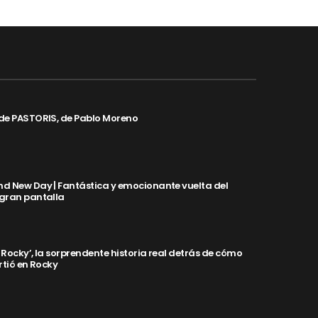
de PASTORIS, de Pablo Moreno
d New Day | Fantástica y emocionante vuelta del
 gran pantalla
y Rocky’, la sorprendente historia real detrás de cómo
rtió en Rocky