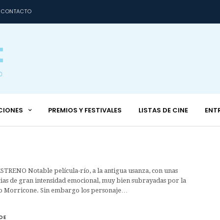
CONTACTO
CIONES
PREMIOS Y FESTIVALES
LISTAS DE CINE
ENT
TRENO Notable película-río, a la antigua usanza, con unas
cias de gran intensidad emocional, muy bien subrayadas por la
o Morricone. Sin embargo los personaje…
DE