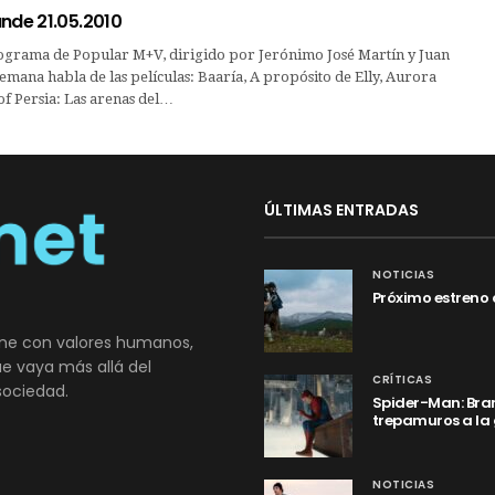
nde 21.05.2010
ograma de Popular M+V, dirigido por Jerónimo José Martín y Juan
semana habla de las películas: Baaría, A propósito de Elly, Aurora
of Persia: Las arenas del…
ÚLTIMAS ENTRADAS
NOTICIAS
Próximo estreno 
ne con valores humanos,
que vaya más allá del
CRÍTICAS
sociedad.
Spider-Man: Bran
trepamuros a la
NOTICIAS