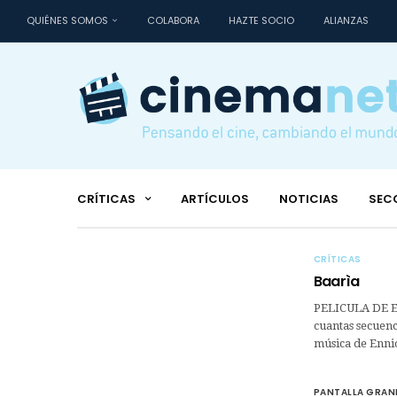
QUIÉNES SOMOS
COLABORA
HAZTE SOCIO
ALIANZAS
CRÍTICAS
ARTÍCULOS
NOTICIAS
SEC
CRÍTICAS
Baarìa
PELICULA DE ES
cuantas secuen
música de Enni
PANTALLA GRAN