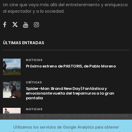
Un cine que vaya más allá del entretenimiento y enriquezca
al espectador y a la sociedad.
ÚLTIMAS ENTRADAS
NOTICIAS
Próximo estreno de PASTORIS, de Pablo Moreno
CRÍTICAS
Spider-Man: Brand New Day | Fantástica y
emocionante vuelta del trepamuros a la gran
pantalla
NOTICIAS
Tráiler de ‘Yo soy Rocky’, la sorprendente historia real
detrás de cómo Stallone se convirtió en Rocky
Utilizamos cookies anónimas de terceros para analizar el
Utilizamos los servicios de Google Analytics para obtener
tráfico web que recibimos y conocer los servicios que