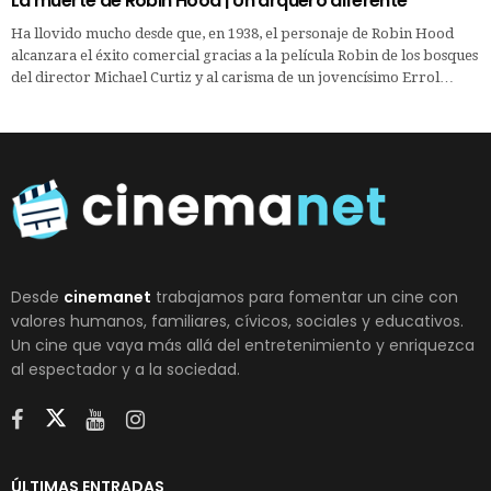
La muerte de Robin Hood | Un arquero diferente
Ha llovido mucho desde que, en 1938, el personaje de Robin Hood
alcanzara el éxito comercial gracias a la película Robin de los bosques
del director Michael Curtiz y al carisma de un jovencísimo Errol…
Desde
cinemanet
trabajamos para fomentar un cine con
valores humanos, familiares, cívicos, sociales y educativos.
Un cine que vaya más allá del entretenimiento y enriquezca
al espectador y a la sociedad.
ÚLTIMAS ENTRADAS