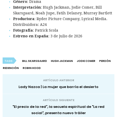
Género
: Drama
Interpretación
: Hugh Jackman, Jodie Comer, Bill
Skarsgaard, Noah Jupe, Fatih Delaney, Murray Bartlett
Productora
: Ryder Picture Company, Lyrical Media.
Distribuidora: A24
Fotografía
: Patrick Scola
Estreno en España
: 3 de julio de 2026
TAGS
BILL SKARSGAARD
HUGH JACKMAN
JODIE COMER
PERDÓN
REDENCIÓN
ROBIN HOOD
ARTÍCULO ANTERIOR
Lady Nazca | La mujer que barría el desierto
ARTÍCULO SIGUIENTE
"El precio de la red", la secuela espiritual de "La red
social", presenta nuevo tráiler