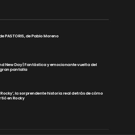
de PASTORIS, de Pablo Moreno
d New Day | Fantástica y emocionante vuelta del
 gran pantalla
y Rocky’, la sorprendente historia real detrás de cómo
rtió en Rocky