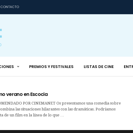
CONTACTO
CIONES
PREMIOS Y FESTIVALES
LISTAS DE CINE
ENT
imo verano en Escocia
MENDADO POR CINEMANET Os presentamos una comedia sobre
 combina las situaciones hilarantes con las dramáticas. Podríamos
ta de un film en la línea de lo que …