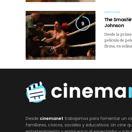
CRÍTICAS
The Smashi
9
Johnson
Desde la primer
película de pel
firma, en solit
Desde
cinemanet
trabajamos para fomentar un ci
familiares, cívicos, sociales y educativos. Un cine 
entretenimiento y enriquezca al espectador y a la 