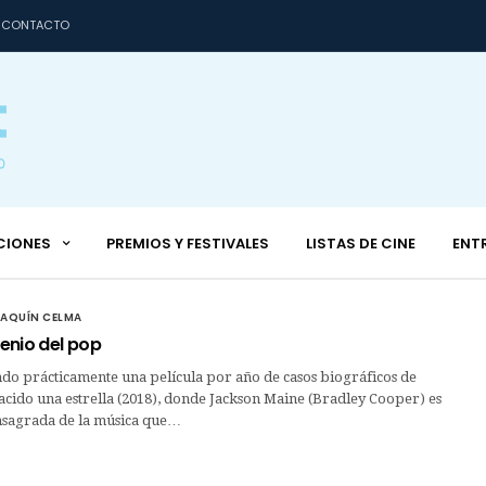
CONTACTO
CIONES
PREMIOS Y FESTIVALES
LISTAS DE CINE
ENT
OAQUÍN CELMA
genio del pop
ndo prácticamente una película por año de casos biográficos de
acido una estrella (2018), donde Jackson Maine (Bradley Cooper) es
onsagrada de la música que…