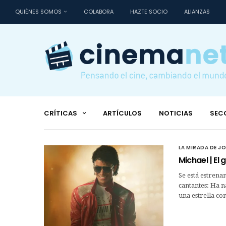
QUIÉNES SOMOS
COLABORA
HAZTE SOCIO
ALIANZAS
CRÍTICAS
ARTÍCULOS
NOTICIAS
SEC
LA MIRADA DE J
Michael | El 
Se está estrena
cantantes: Ha n
una estrella c