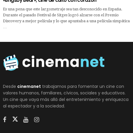
«Brigsby Bear», cine de culto con corazón
Es una pena que este largometraje sea tan desconocido en España.
Durante el pasado Festival de Sitges logró alzarse con el Premio
Discovery a mejor película y lo que apuntaba a una película simpática
…
Desde
cinemanet
trabajamos para fomentar un cine con
valores humanos, familiares, cívicos, sociales y educativos.
Un cine que vaya más allá del entretenimiento y enriquezca
al espectador y a la sociedad.