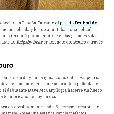
sconocido en España. Durante
el pasado
Festival de
 mejor película y lo que apuntaba a una película
milia terminó por no emitirse en las grandes salas.
frutar de
Brigsby Bear
en formato doméstico a través
 puro
 como absurda y tan original como cutre. Así podría
obra de cine independiente aspirante a película de
or el debutante
Dave McCary
logra hacerse un hueco
orteamericano de hoy en día.
staca en absolutamente nada. Su escaso presupuesto
e metraje. Posee una estética rancia y efectos