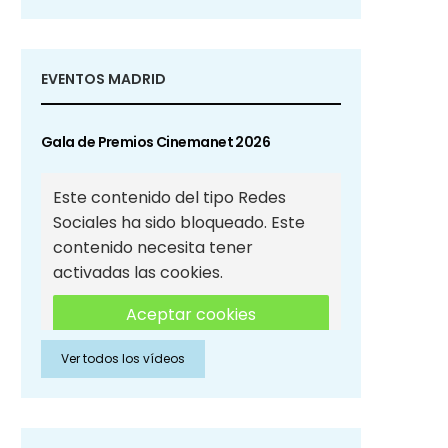
EVENTOS MADRID
Gala de Premios Cinemanet 2026
Este contenido del tipo Redes
Sociales ha sido bloqueado. Este
contenido necesita tener
activadas las cookies.
Aceptar cookies
Ver todos los vídeos
Aceptar cookies de Redes
Sociales