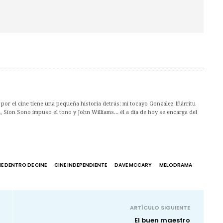
por el cine tiene una pequeña historia detrás: mi tocayo González Iñárritu
, Sion Sono impuso el tono y John Williams... él a día de hoy se encarga del
NE DENTRO DE CINE
CINE INDEPENDIENTE
DAVE MCCARY
MELODRAMA
ARTÍCULO SIGUIENTE
El buen maestro