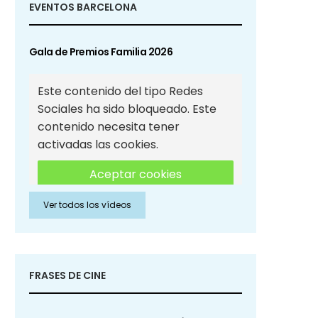
EVENTOS BARCELONA
Gala de Premios Familia 2026
Este contenido del tipo Redes
Sociales ha sido bloqueado. Este
contenido necesita tener
activadas las cookies.
Aceptar cookies
Ver todos los vídeos
Aceptar cookies de Redes
Sociales
FRASES DE CINE