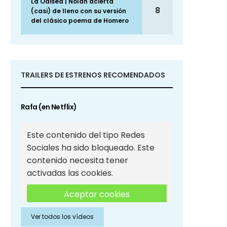
La Odisea | Nolan acierta
8
(casi) de lleno con su versión
del clásico poema de Homero
TRAILERS DE ESTRENOS RECOMENDADOS
Rafa (en Netflix)
Este contenido del tipo Redes
Sociales ha sido bloqueado. Este
contenido necesita tener
activadas las cookies.
Aceptar cookies
Ver todos los vídeos
Aceptar cookies de Redes
Sociales