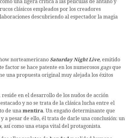
como una ligera crítica a las películas de antaño y
rucos clásicos empleados por los creadores
elaboraciones descubriendo al espectador la magia
e show norteamericano
Saturday Night Live
, emitido
ste factor se hace patente en los numerosos
gags
que
 una propuesta original muy alejada los éxitos
 reside en el desarrollo de los nudos de acción
stacado y no se trata de la clásica lucha entre el
nto de una
mentira
. Un engaño determinante que
 a pesar de ello, él trata de darle una conclusión: un
s
,
así como una etapa vital del protagonista.