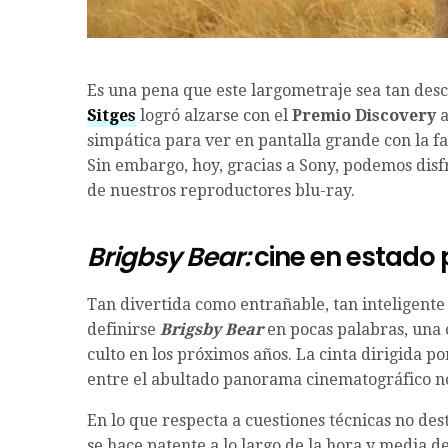
Es una pena que este largometraje sea tan de
Sitges
logró alzarse con el
Premio Discovery
a
simpática para ver en pantalla grande con la fa
Sin embargo, hoy, gracias a Sony, podemos dis
de nuestros reproductores blu-ray.
Brigbsy Bear:
cine en estado
Tan divertida como entrañable, tan inteligente
definirse
Brigsby Bear
en pocas palabras, una 
culto en los próximos años. La cinta dirigida p
entre el abultado panorama cinematográfico n
En lo que respecta a cuestiones técnicas no de
se hace patente a lo largo de la hora y media d