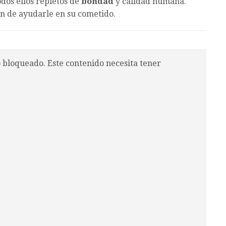
dos ellos repletos de
bondad
y calidad humana.
tan de ayudarle en su cometido.
o bloqueado. Este contenido necesita tener