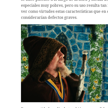
especiales muy pobres, pero su uso resulta tan 
ver como virtudes estas características que en 
considerarían defectos graves.