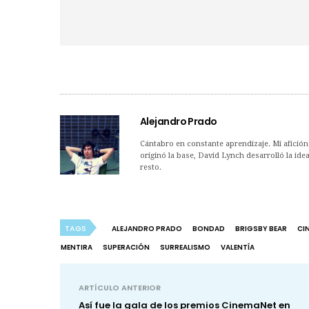
Alejandro Prado
Cántabro en constante aprendizaje. Mi afición 
originó la base, David Lynch desarrolló la idea
resto.
TAGS
ALEJANDRO PRADO
BONDAD
BRIGSBY BEAR
CI
MENTIRA
SUPERACIÓN
SURREALISMO
VALENTÍA
ARTÍCULO ANTERIOR
Así fue la gala de los premios CinemaNet en