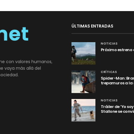
ÚLTIMAS ENTRADAS
NOTICIAS
Próximo estreno 
ne con valores humanos,
que vaya más allá del
CRÍTICAS
sociedad.
Spider-Man: Bran
trepamuros a la
NOTICIAS
Tráiler de ‘Yo so
Stallone se convi