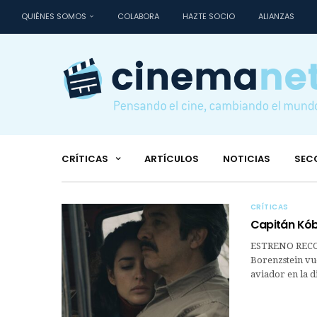
QUIÉNES SOMOS
COLABORA
HAZTE SOCIO
ALIANZAS
CRÍTICAS
ARTÍCULOS
NOTICIAS
SEC
CRÍTICAS
Capitán Kób
ESTRENO RECO
Borenzstein vue
aviador en la d