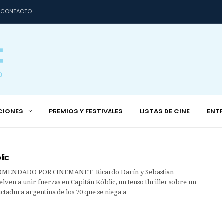
CONTACTO
CIONES
PREMIOS Y FESTIVALES
LISTAS DE CINE
ENT
lic
MENDADO POR CINEMANET Ricardo Darín y Sebastian
lven a unir fuerzas en Capitán Kóblic, un tenso thriller sobre un
ictadura argentina de los 70 que se niega a…