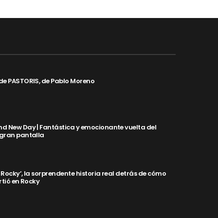
de PASTORIS, de Pablo Moreno
d New Day | Fantástica y emocionante vuelta del
 gran pantalla
y Rocky’, la sorprendente historia real detrás de cómo
rtió en Rocky