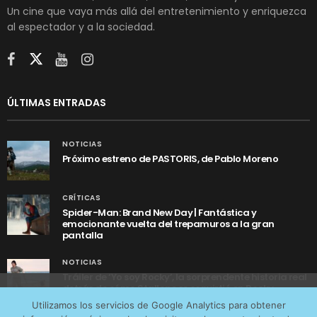
Un cine que vaya más allá del entretenimiento y enriquezca
al espectador y a la sociedad.
ÚLTIMAS ENTRADAS
NOTICIAS
Próximo estreno de PASTORIS, de Pablo Moreno
CRÍTICAS
Spider-Man: Brand New Day | Fantástica y
emocionante vuelta del trepamuros a la gran
pantalla
NOTICIAS
Tráiler de ‘Yo soy Rocky’, la sorprendente historia real
detrás de cómo Stallone se convirtió en Rocky
Utilizamos cookies anónimas de terceros para analizar el
Utilizamos los servicios de Google Analytics para obtener
tráfico web que recibimos y conocer los servicios que