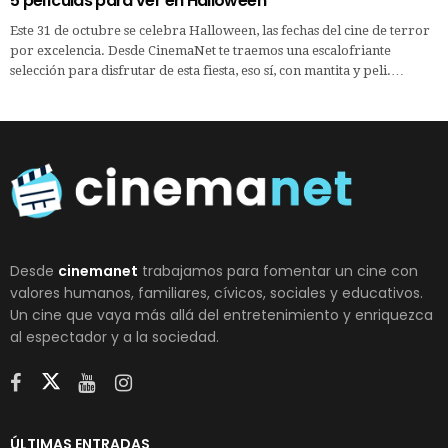
5 películas para ver en Halloween
Este 31 de octubre se celebra Halloween, las fechas del cine de terror
por excelencia. Desde CinemaNet te traemos una escalofriante
selección para disfrutar de esta fiesta, eso sí, con mantita y peli.…
Desde
cinemanet
trabajamos para fomentar un cine con
valores humanos, familiares, cívicos, sociales y educativos.
Un cine que vaya más allá del entretenimiento y enriquezca
al espectador y a la sociedad.
ÚLTIMAS ENTRADAS