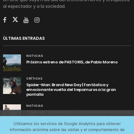
al espectador y a la sociedad.
ÚLTIMAS ENTRADAS
NOTICIAS
Próximo estreno de PASTORIS, de Pablo Moreno
CRÍTICAS
Spider-Man: Brand New Day | Fantástica y
emocionante vuelta del trepamuros a la gran
pantalla
NOTICIAS
Tráiler de ‘Yo soy Rocky’, la sorprendente historia real
detrás de cómo Stallone se convirtió en Rocky
Utilizamos cookies anónimas de terceros para analizar el
Utilizamos los servicios de Google Analytics para obtener
tráfico web que recibimos y conocer los servicios que
información anónima sobre las visitas y el comportamiento de
más os interesan. Puede cambiar las preferencias y