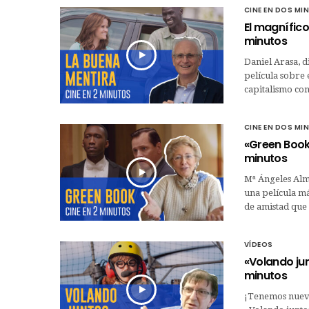
CINE EN DOS MI
El magnífico
minutos
Daniel Arasa, 
película sobre 
capitalismo co
CINE EN DOS MI
«Green Book»
minutos
Mª Ángeles Alm
una película m
de amistad que 
VÍDEOS
«Volando jun
minutos
¡Tenemos nueva