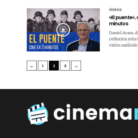
VÍDEOS
«El puente»,
minutos
Daniel Arasa, d
reflexión sobre
visión antibeli
←
→
1
2
3