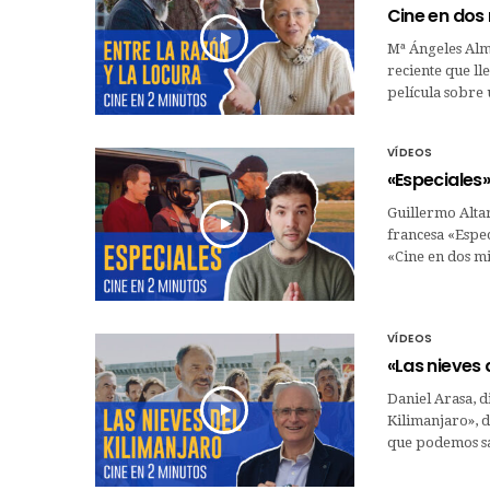
Cine en dos
Mª Ángeles Alm
reciente que ll
película sobre
VÍDEOS
«Especiales»
Guillermo Altar
francesa «Espe
«Cine en dos mi
VÍDEOS
«Las nieves 
Daniel Arasa, 
Kilimanjaro», d
que podemos sac