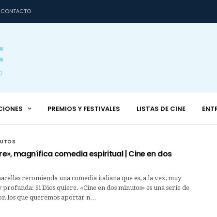
CONTACTO
CIONES
PREMIOS Y FESTIVALES
LISTAS DE CINE
ENT
NUTOS
ere», magnífica comedia espiritual | Cine en dos
cellas recomienda una comedia italiana que es, a la vez, muy
 profunda: Si Dios quiere. «Cine en dos minutos» es una serie de
con los que queremos aportar n…