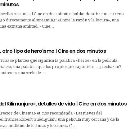
 minutos
acellas se suma al Cine en dos minutos hablando sobre un estreno
egó directamente al streaming: «Entre la razón y la locura», una
 una extraña amistad. «Cine…
, otro tipo de heroísmo | Cine en dos minutos
riba se plantea qué significa la palabra «héroe» en la película
ciales», una palabra que los propios protagonistas… ¿rechazan?
nutos» es una serie de …
del Kilimanjaro», detalles de vida | Cine en dos minutos
director de CinemaNet, nos recomienda «Las nieves del
el francés Robert Guédiguian: una película muy cercana y de la
ar multitud de lecturas y lecciones. (*…