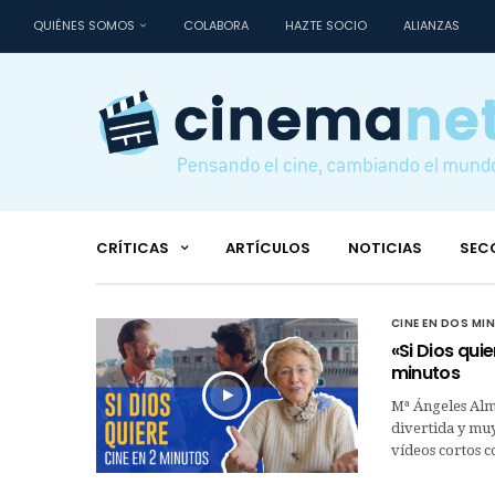
QUIÉNES SOMOS
COLABORA
HAZTE SOCIO
ALIANZAS
CRÍTICAS
ARTÍCULOS
NOTICIAS
SEC
CINE EN DOS MI
«Si Dios qui
minutos
Mª Ángeles Alma
divertida y muy
vídeos cortos 