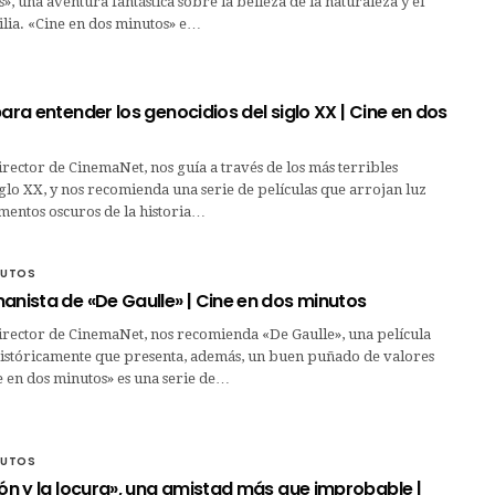
», una aventura fantástica sobre la belleza de la naturaleza y el
ilia. «Cine en dos minutos» e…
para entender los genocidios del siglo XX | Cine en dos
irector de CinemaNet, nos guía a través de los más terribles
siglo XX, y nos recomienda una serie de películas que arrojan luz
mentos oscuros de la historia…
NUTOS
anista de «De Gaulle» | Cine en dos minutos
irector de CinemaNet, nos recomienda «De Gaulle», una película
istóricamente que presenta, además, un buen puñado de valores
 en dos minutos» es una serie de…
NUTOS
zón y la locura», una amistad más que improbable |