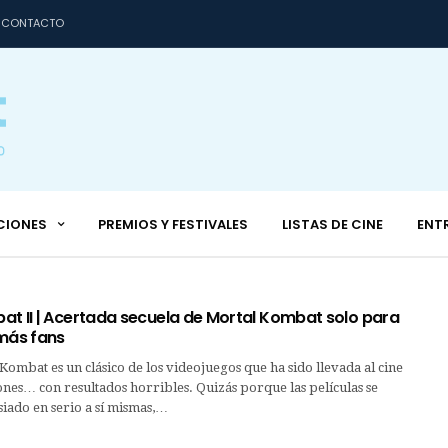
CONTACTO
CIONES
PREMIOS Y FESTIVALES
LISTAS DE CINE
ENT
at II | Acertada secuela de Mortal Kombat solo para
 más fans
Kombat es un clásico de los videojuegos que ha sido llevada al cine
ones… con resultados horribles. Quizás porque las películas se
ado en serio a sí mismas,…