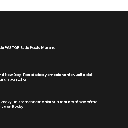
de PASTORIS, de Pablo Moreno
d New Day | Fantástica y emocionante vuelta del
 gran pantalla
y Rocky’, la sorprendente historia real detrás de cómo
rtió en Rocky