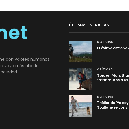
ÚLTIMAS ENTRADAS
NOTICIAS
Próximo estreno 
ne con valores humanos,
que vaya más allá del
CRÍTICAS
sociedad.
Spider-Man: Bran
trepamuros a la
NOTICIAS
Tráiler de ‘Yo so
Stallone se convi