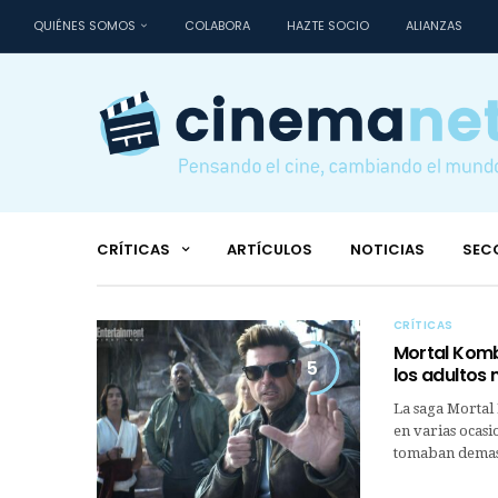
QUIÉNES SOMOS
COLABORA
HAZTE SOCIO
ALIANZAS
CRÍTICAS
ARTÍCULOS
NOTICIAS
SEC
CRÍTICAS
Mortal Komb
5
los adultos
La saga Mortal 
en varias ocasi
tomaban demasi