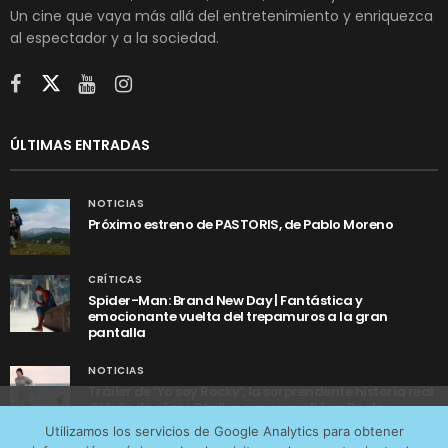
Un cine que vaya más allá del entretenimiento y enriquezca
al espectador y a la sociedad.
ÚLTIMAS ENTRADAS
NOTICIAS
Próximo estreno de PASTORIS, de Pablo Moreno
CRÍTICAS
Spider-Man: Brand New Day | Fantástica y
emocionante vuelta del trepamuros a la gran
pantalla
NOTICIAS
Tráiler de ‘Yo soy Rocky’, la sorprendente historia real
detrás de cómo Stallone se convirtió en Rocky
Utilizamos cookies anónimas de terceros para analizar el
Utilizamos los servicios de Google Analytics para obtener
tráfico web que recibimos y conocer los servicios que