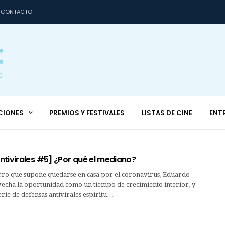
CONTACTO
CIONES
PREMIOS Y FESTIVALES
LISTAS DE CINE
ENT
ntivirales #5] ¿Por qué el mediano?
erro que supone quedarse en casa por el coronavirus, Eduardo
cha la oportunidad como un tiempo de crecimiento interior, y
ie de defensas antivirales espiritu…