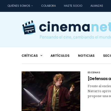
QUIÉNES SOMOS
COLABORA
HAZTE SOCIO
ALIANZAS
CRÍTICAS
ARTÍCULOS
NOTICIAS
SEC
ESCENAS
[Defensas a
Frente al enci
Navarro aprove
propone una ser