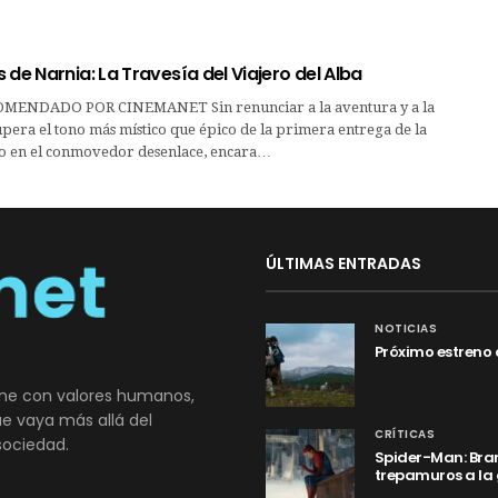
 de Narnia: La Travesía del Viajero del Alba
ENDADO POR CINEMANET Sin renunciar a la aventura y a la
cupera el tono más místico que épico de la primera entrega de la
do en el conmovedor desenlace, encara…
ÚLTIMAS ENTRADAS
NOTICIAS
Próximo estreno 
ne con valores humanos,
que vaya más allá del
CRÍTICAS
sociedad.
Spider-Man: Bran
trepamuros a la