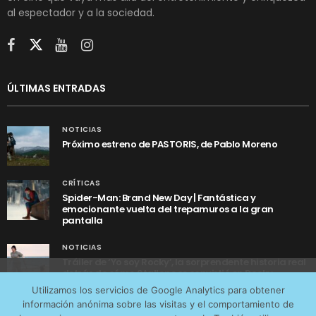
al espectador y a la sociedad.
ÚLTIMAS ENTRADAS
NOTICIAS
Próximo estreno de PASTORIS, de Pablo Moreno
CRÍTICAS
Spider-Man: Brand New Day | Fantástica y
emocionante vuelta del trepamuros a la gran
pantalla
NOTICIAS
Tráiler de ‘Yo soy Rocky’, la sorprendente historia real
detrás de cómo Stallone se convirtió en Rocky
Utilizamos cookies anónimas de terceros para analizar el
Utilizamos los servicios de Google Analytics para obtener
tráfico web que recibimos y conocer los servicios que
información anónima sobre las visitas y el comportamiento de
más os interesan. Puede cambiar las preferencias y