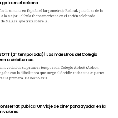
a gota en el océano
 fin de semana en España el largometraje Radical, ganadora de la
 a la Mejor Película Iberoamericana en el recién celebrado
e de Málaga, que trata sobre la …
OTT (2ª temporada) | Los maestros del Colegio
ven a deleitarnos
y la novedad de su primera temporada, Colegio Abbott (Abbott
gaba con la difícil tarea que surge al decidir rodar una 2ª parte:
rar la primera. De hecho exis…
tserrat publica ‘Un viaje de cine’ para ayudar en la
n valores