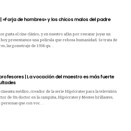
 | «Forja de hombres» y los chicos malos del padre
s gusta el cine clásico, y en nuestro afán por rescatar joyas un
s hoy presentamos una película que rebosa humanidad. Se trata de
es, largometraje de 1938 qu…
profesores | La vocación del maestro es más fuerte
cultades
l cineasta médico, creador de la serie Hipócrates para la televisión
ctor de Un doctor en la campiña, Hipócrates y Mentes brillantes,
s personas que con voc…