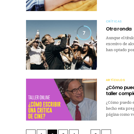
CRÍTICAS
Otra ronda
7
Aunque el títul
excesivo de alc
han optado po
ARTÍCULOS
¿Cómo puedo 
taller compl
¿Cómo puedo es
hecho esta preg
página como vo
…