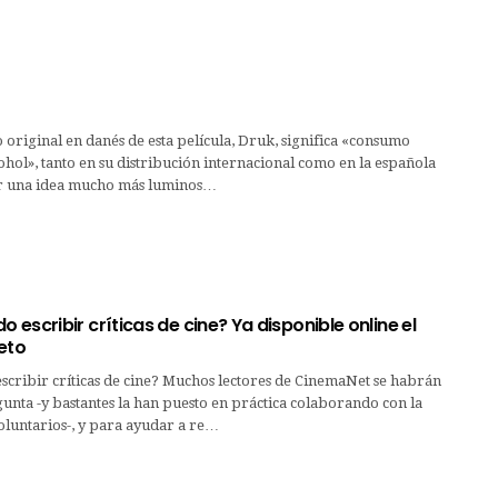
o original en danés de esta película, Druk, significa «consumo
ohol», tanto en su distribución internacional como en la española
r una idea mucho más luminos…
escribir críticas de cine? Ya disponible online el
eto
cribir críticas de cine? Muchos lectores de CinemaNet se habrán
unta -y bastantes la han puesto en práctica colaborando con la
luntarios-, y para ayudar a re…