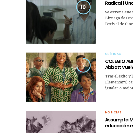
Radical | Un
10
Se estrena este
Biznaga de Oro
Festival de Cin
CRÍTICAS
COLEGIO ABB
7
Abbott vuel
Tras el éxito 
Elementary) car
igualar o mejo
NOTICIAS
Assumpta Mon
educación e