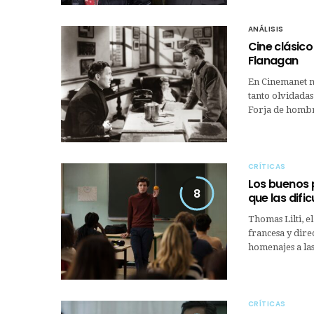
ANÁLISIS
Cine clásico
Flanagan
En Cinemanet no
tanto olvidada
Forja de hombr
CRÍTICAS
Los buenos 
8
que las difi
Thomas Lilti, e
francesa y dire
homenajes a la
CRÍTICAS