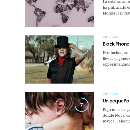
La colaborador
ha publicado el
Montserrat Clav
CRÍTICAS
Black Phone
7
Producida por 
llevar el géner
experimentado 
CRÍTICAS
Un pequeño
7
El primer largo
donde Nora, de 
mayor. Selecci