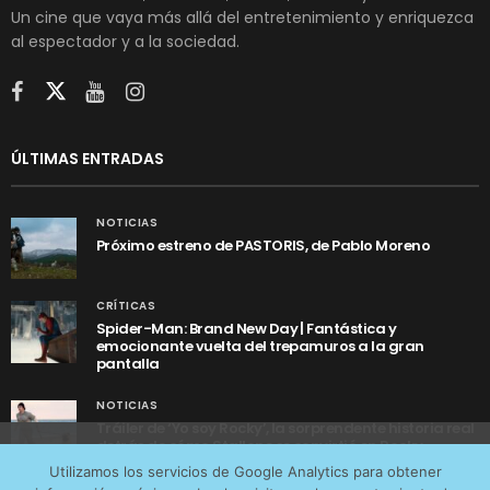
Un cine que vaya más allá del entretenimiento y enriquezca
al espectador y a la sociedad.
ÚLTIMAS ENTRADAS
NOTICIAS
Próximo estreno de PASTORIS, de Pablo Moreno
CRÍTICAS
Spider-Man: Brand New Day | Fantástica y
emocionante vuelta del trepamuros a la gran
pantalla
NOTICIAS
Tráiler de ‘Yo soy Rocky’, la sorprendente historia real
detrás de cómo Stallone se convirtió en Rocky
Utilizamos cookies anónimas de terceros para analizar el
Utilizamos los servicios de Google Analytics para obtener
tráfico web que recibimos y conocer los servicios que