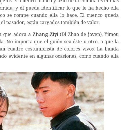
jetos. El cuenco blanco y azul de la comida es el más
omida, y él pueda identificar lo que le ha hecho ella
nco se rompe cuando ella lo hace. El cuenco queda
el pasador, están cargados también de valor.
a que adora a
Zhang Ziyi
(Di Zhao de joven), Yimou
la. No importa que el guión sea éste u otro, o que la
un cuadro costumbrista de colores vivos. La banda
do evidente en algunas ocasiones, como cuando ella