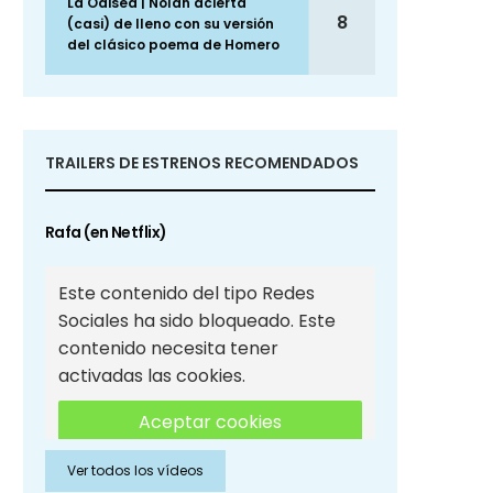
La Odisea | Nolan acierta
8
(casi) de lleno con su versión
del clásico poema de Homero
TRAILERS DE ESTRENOS RECOMENDADOS
Rafa (en Netflix)
Este contenido del tipo Redes
Sociales ha sido bloqueado. Este
contenido necesita tener
activadas las cookies.
Aceptar cookies
Ver todos los vídeos
Aceptar cookies de Redes
Sociales