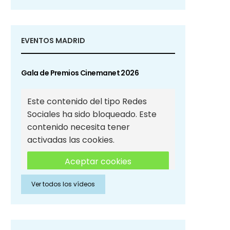
EVENTOS MADRID
Gala de Premios Cinemanet 2026
Este contenido del tipo Redes
Sociales ha sido bloqueado. Este
contenido necesita tener
activadas las cookies.
Aceptar cookies
Ver todos los vídeos
Aceptar cookies de Redes
Sociales