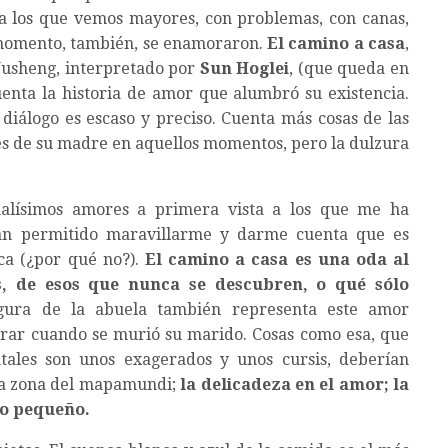
a los que vemos mayores, con problemas, con canas,
momento, también, se enamoraron.
El camino a casa
,
 Yusheng, interpretado por
Sun Hoglei
, (que queda en
uenta la historia de amor que alumbró su existencia.
 diálogo es escaso y preciso. Cuenta más cosas de las
nes de su madre en aquellos momentos, pero la dulzura
alísimos amores a primera vista a los que me ha
an permitido maravillarme y darme cuenta que es
ca (¿por qué no?).
El camino a casa es una oda al
, de esos que nunca se descubren, o qué sólo
ura de la abuela también representa este amor
lorar cuando se murió su marido. Cosas como esa, que
tales son unos exagerados y unos cursis, deberían
ra zona del mapamundi;
la delicadeza en el amor; la
lo pequeño.