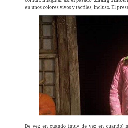
común; imaginar así el pasado.
Zhang Yimou
n
en unos colores vivos y táctiles, incluso. El pre
De vez en cuando (muy de vez en cuando) n