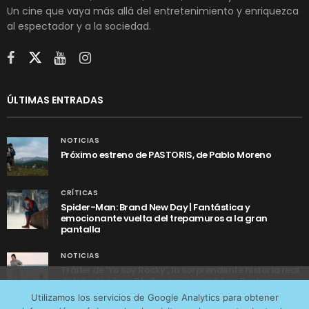
Un cine que vaya más allá del entretenimiento y enriquezca
al espectador y a la sociedad.
ÚLTIMAS ENTRADAS
NOTICIAS
Próximo estreno de PASTORIS, de Pablo Moreno
CRÍTICAS
Spider-Man: Brand New Day | Fantástica y
emocionante vuelta del trepamuros a la gran
pantalla
NOTICIAS
Tráiler de ‘Yo soy Rocky’, la sorprendente historia real
detrás de cómo Stallone se convirtió en Rocky
Utilizamos cookies anónimas de terceros para analizar el
Utilizamos los servicios de Google Analytics para obtener
tráfico web que recibimos y conocer los servicios que