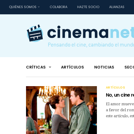
QUIÉNES SOMOS
COLABORA
HAZTE SOCIO
ALIANZAS
CRÍTICAS
ARTÍCULOS
NOTICIAS
SEC
ARTÍCULOS
No, un cine 
El amor mueve 
a favor del rom
este artículo, e