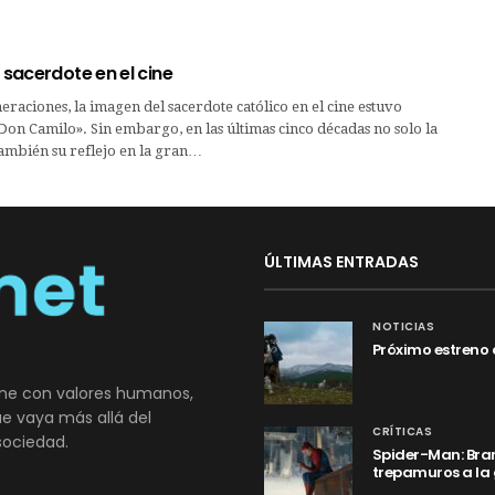
l sacerdote en el cine
eraciones, la imagen del sacerdote católico en el cine estuvo
n Camilo». Sin embargo, en las últimas cinco décadas no solo la
también su reflejo en la gran…
ÚLTIMAS ENTRADAS
NOTICIAS
Próximo estreno 
ne con valores humanos,
que vaya más allá del
CRÍTICAS
sociedad.
Spider-Man: Bran
trepamuros a la