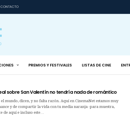
CONTACTO
CIONES
PREMIOS Y FESTIVALES
LISTAS DE CINE
ENT
real sobre San Valentín no tendría nada de romántico
el mundo, dicen, y no falta razón. Aquí en CinemaNet estamos muy
ance y de compartir la vida con tu media naranja -para muestra,
ste de aquí e incluso este…