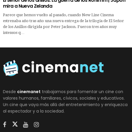
El señor de los anillos: La guerra de los Rohirrim | Japón
mira a Nueva Zelanda
Parece que hemos vuelto al pasado, cuando New Line Cinema
estrenaba año tras año una nueva entrega de la trilogía de El Señor
de los Anillos dirigida por Peter Jackson. Fueron tres años muy
intensos q…
Desde
cinemanet
trabajamos para fomentar un cine con
valores humanos, familiares, cívicos, sociales y educativos.
Un cine que vaya más allá del entretenimiento y enriquezca
al espectador y a la sociedad.