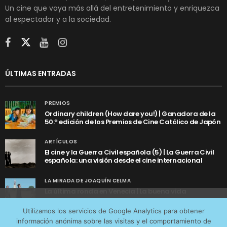
Un cine que vaya más allá del entretenimiento y enriquezca
al espectador y a la sociedad.
ÚLTIMAS ENTRADAS
PREMIOS
Ordinary children (How dare you!) | Ganadora de la
50.ª edición de los Premios de Cine Católico de Japón
ARTÍCULOS
El cine y la Guerra Civil española (5) | La Guerra Civil
española: una visión desde el cine internacional
LA MIRADA DE JOAQUÍN CELMA
La última ronda en Venecia | La buena vida
Utilizamos cookies anónimas de terceros para analizar el
Utilizamos los servicios de Google Analytics para obtener
tráfico web que recibimos y conocer los servicios que
información anónima sobre las visitas y el comportamiento de