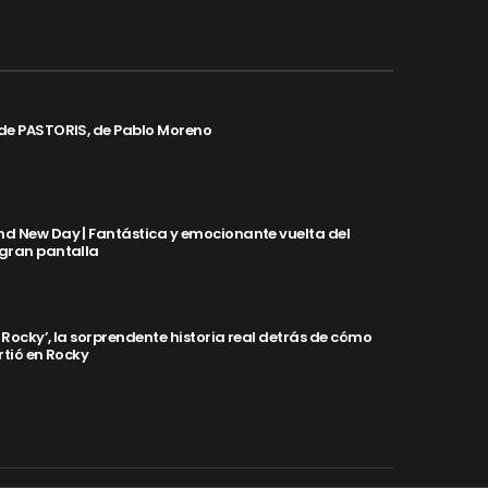
de PASTORIS, de Pablo Moreno
d New Day | Fantástica y emocionante vuelta del
 gran pantalla
y Rocky’, la sorprendente historia real detrás de cómo
rtió en Rocky