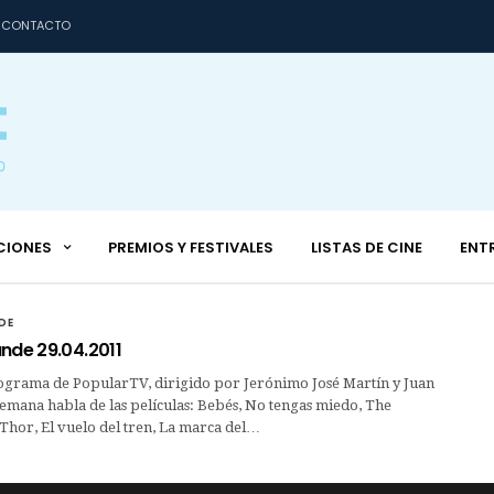
CONTACTO
CIONES
PREMIOS Y FESTIVALES
LISTAS DE CINE
ENT
DE
nde 29.04.2011
ograma de PopularTV, dirigido por Jerónimo José Martín y Juan
semana habla de las películas: Bebés, No tengas miedo, The
hor, El vuelo del tren, La marca del…