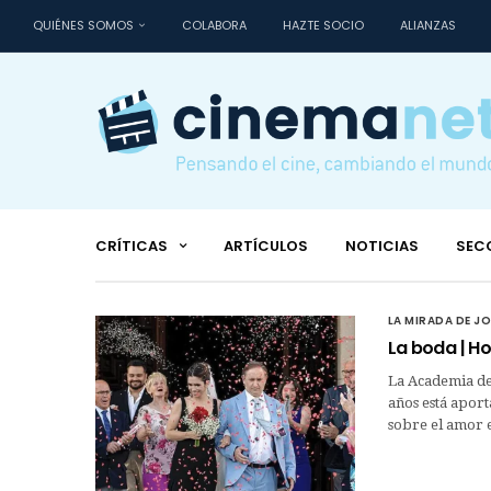
QUIÉNES SOMOS
COLABORA
HAZTE SOCIO
ALIANZAS
CRÍTICAS
ARTÍCULOS
NOTICIAS
SEC
LA MIRADA DE J
La boda | H
La Academia de 
años está aport
sobre el amor e