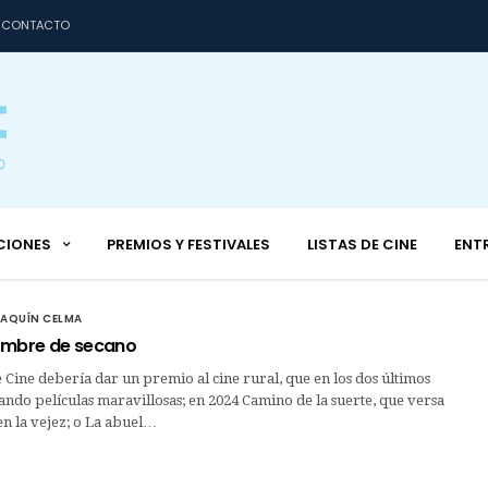
CONTACTO
CIONES
PREMIOS Y FESTIVALES
LISTAS DE CINE
ENT
OAQUÍN CELMA
ombre de secano
Cine debería dar un premio al cine rural, que en los dos últimos
ando películas maravillosas; en 2024 Camino de la suerte, que versa
n la vejez; o La abuel…