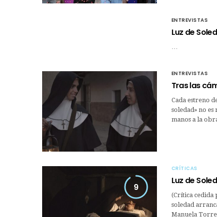
ENTREVISTAS
Luz de Sole
…
ENTREVISTAS
Tras las cá
Cada estreno de
soledad» no es
manos a la obr
CRÍTICAS
Luz de Sole
9
(Crítica cedida
soledad arranca
Manuela Torres