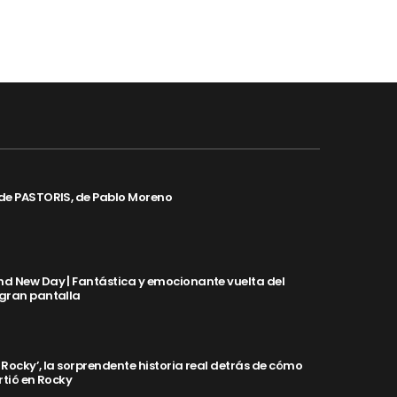
de PASTORIS, de Pablo Moreno
d New Day | Fantástica y emocionante vuelta del
 gran pantalla
y Rocky’, la sorprendente historia real detrás de cómo
rtió en Rocky