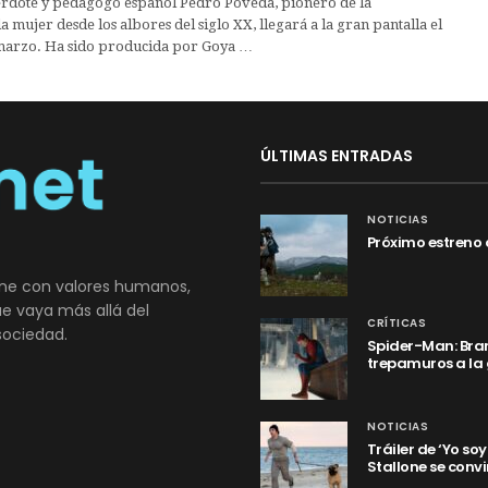
cerdote y pedagogo español Pedro Poveda, pionero de la
 mujer desde los albores del siglo XX, llegará a la gran pantalla el
marzo. Ha sido producida por Goya …
ÚLTIMAS ENTRADAS
NOTICIAS
Próximo estreno 
ne con valores humanos,
que vaya más allá del
CRÍTICAS
sociedad.
Spider-Man: Bran
trepamuros a la
NOTICIAS
Tráiler de ‘Yo so
Stallone se convi