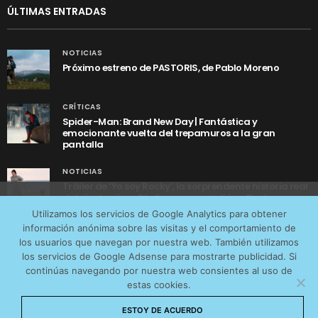
ÚLTIMAS ENTRADAS
NOTICIAS
Próximo estreno de PASTORIS, de Pablo Moreno
CRÍTICAS
Spider-Man: Brand New Day | Fantástica y
emocionante vuelta del trepamuros a la gran
pantalla
NOTICIAS
Tráiler de ‘Yo soy Rocky’, la sorprendente historia real
detrás de cómo Stallone se convirtió en Rocky
Utilizamos cookies anónimas de terceros para analizar el
Utilizamos los servicios de Google Analytics para obtener
tráfico web que recibimos y conocer los servicios que
información anónima sobre las visitas y el comportamiento de
más os interesan. Puede cambiar las preferencias y
los usuarios que navegan por nuestra web. También utilizamos
obtener más información sobre las cookies que
los servicios de Google Adsense para mostrarte publicidad. Si
continúas navegando por nuestra web consientes al uso de
utilizamos en nuestra
Política de cookies
estas cookies.
AVISO LEGAL
CONTACTO
POLÍTICA DE COOKIES
Aceptar cookies
ESTOY DE ACUERDO
POLÍTICA DE PRIVACIDAD