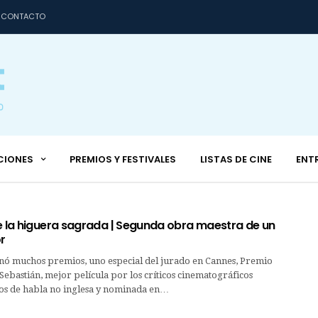
CONTACTO
CIONES
PREMIOS Y FESTIVALES
LISTAS DE CINE
ENT
de la higuera sagrada | Segunda obra maestra de un
r
anó muchos premios, uno especial del jurado en Cannes, Premio
Sebastián, mejor película por los críticos cinematográficos
s de habla no inglesa y nominada en…