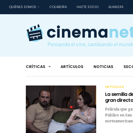
QUIÉNES SOMOS
COLABORA
HAZTE SOCIO
ALIANZAS
CRÍTICAS
ARTÍCULOS
NOTICIAS
SEC
ARTÍCULOS
La semilla 
gran directo
Película que g
Público en San 
norteamericano