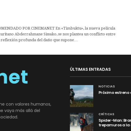
MENDADO POR CINEMANET En «Timbuktu», la nueva película
uritano Abderrahmane Sissako, se nos plantea un conflicto entre
a reflexión profunda del daño que supone…
ÚLTIMAS ENTRADAS
NOTICIAS
Próximo estreno 
ne con valores humanos,
que vaya más allá del
CRÍTICAS
sociedad.
Spider-Man: Bran
trepamuros a la