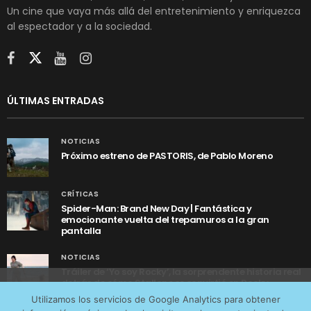
Un cine que vaya más allá del entretenimiento y enriquezca
al espectador y a la sociedad.
ÚLTIMAS ENTRADAS
NOTICIAS
Próximo estreno de PASTORIS, de Pablo Moreno
CRÍTICAS
Spider-Man: Brand New Day | Fantástica y
emocionante vuelta del trepamuros a la gran
pantalla
NOTICIAS
Tráiler de ‘Yo soy Rocky’, la sorprendente historia real
detrás de cómo Stallone se convirtió en Rocky
Utilizamos cookies anónimas de terceros para analizar el
Utilizamos los servicios de Google Analytics para obtener
tráfico web que recibimos y conocer los servicios que