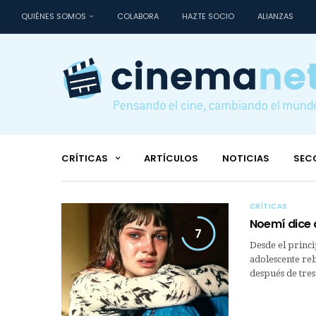
QUIÉNES SOMOS
COLABORA
HAZTE SOCIO
ALIANZAS
CRÍTICAS
ARTÍCULOS
NOTICIAS
SEC
CRÍTICAS
Noemí dice 
7
Desde el princi
adolescente reb
después de tre