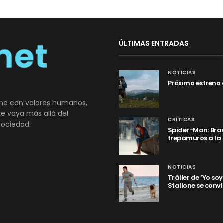
ÚLTIMAS ENTRADAS
NOTICIAS
Próximo estreno 
ne con valores humanos,
que vaya más allá del
CRÍTICAS
sociedad.
Spider-Man: Bran
trepamuros a la
NOTICIAS
Tráiler de ‘Yo so
Stallone se convi