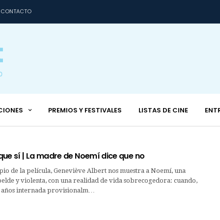
CONTACTO
CIONES
PREMIOS Y FESTIVALES
LISTAS DE CINE
ENT
que sí | La madre de Noemí dice que no
pio de la película, Geneviève Albert nos muestra a Noemí, una
elde y violenta, con una realidad de vida sobrecogedora: cuando,
s años internada provisionalm…