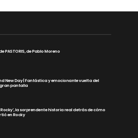
de PASTORIS, de Pablo Moreno
d New Day | Fantástica y emocionante vuelta del
 gran pantalla
y Rocky’, la sorprendente historia real detrás de cómo
rtió en Rocky