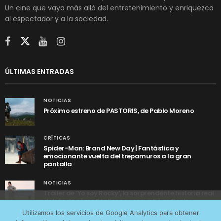
Un cine que vaya más allá del entretenimiento y enriquezca
al espectador y a la sociedad.
ÚLTIMAS ENTRADAS
NOTICIAS
Próximo estreno de PASTORIS, de Pablo Moreno
CRÍTICAS
Spider-Man: Brand New Day | Fantástica y
emocionante vuelta del trepamuros a la gran
pantalla
NOTICIAS
Tráiler de ‘Yo soy Rocky’, la sorprendente historia real
detrás de cómo Stallone se convirtió en Rocky
Utilizamos cookies anónimas de terceros para analizar el
Utilizamos los servicios de Google Analytics para obtener
tráfico web que recibimos y conocer los servicios que