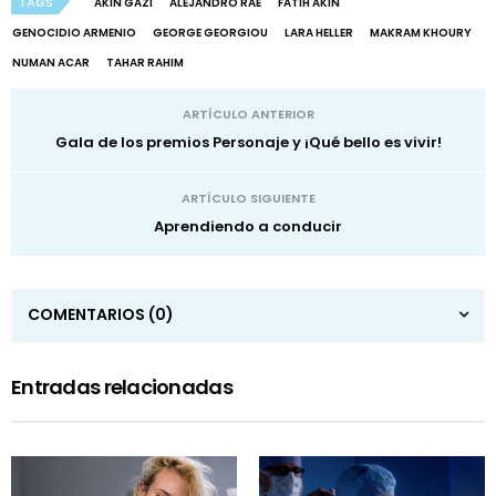
TAGS
AKIN GAZI
ALEJANDRO RAE
FATIH AKIN
GENOCIDIO ARMENIO
GEORGE GEORGIOU
LARA HELLER
MAKRAM KHOURY
NUMAN ACAR
TAHAR RAHIM
ARTÍCULO ANTERIOR
Gala de los premios Personaje y ¡Qué bello es vivir!
ARTÍCULO SIGUIENTE
Aprendiendo a conducir
COMENTARIOS
(0)
Entradas relacionadas