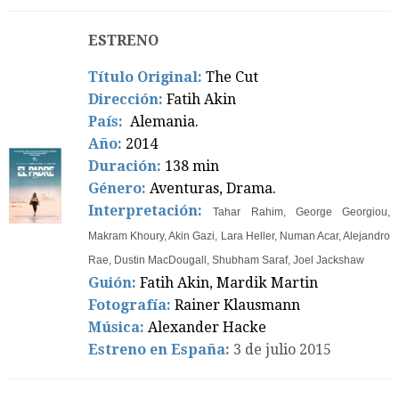
ESTRENO
Título Original:
The Cut
Dirección:
Fatih Akin
País:
Alemania.
Año:
2014
Duración:
138 min
Género:
Aventuras, Drama.
Interpretación:
Tahar Rahim, George Georgiou,
Makram Khoury, Akin Gazi, Lara Heller, Numan Acar, Alejandro
Rae, Dustin MacDougall, Shubham Saraf, Joel Jackshaw
Guión:
Fatih Akin, Mardik Martin
Fotografía:
Rainer Klausmann
Música:
Alexander Hacke
Estreno en España:
3 de julio 2015