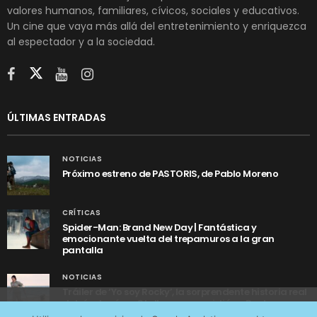
valores humanos, familiares, cívicos, sociales y educativos.
Un cine que vaya más allá del entretenimiento y enriquezca
al espectador y a la sociedad.
ÚLTIMAS ENTRADAS
NOTICIAS
Próximo estreno de PASTORIS, de Pablo Moreno
CRÍTICAS
Spider-Man: Brand New Day | Fantástica y
emocionante vuelta del trepamuros a la gran
pantalla
NOTICIAS
Tráiler de ‘Yo soy Rocky’, la sorprendente historia real
detrás de cómo Stallone se convirtió en Rocky
Utilizamos cookies anónimas de terceros para analizar el