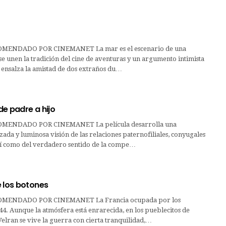
MENDADO POR CINEMANET La mar es el escenario de una
se unen la tradición del cine de aventuras y un argumento intimista
 ensalza la amistad de dos extraños du…
e padre a hijo
MENDADO POR CINEMANET La película desarrolla una
ada y luminosa visión de las relaciones paternofiliales, conyugales
así como del verdadero sentido de la compe…
e los botones
MENDADO POR CINEMANET La Francia ocupada por los
4. Aunque la atmósfera está enrarecida, en los pueblecitos de
lran se vive la guerra con cierta tranquilidad,…