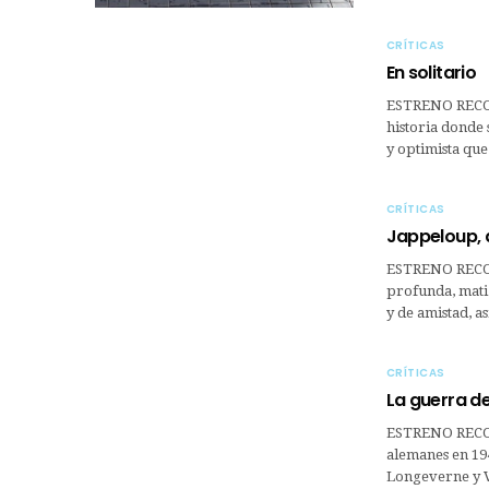
CRÍTICAS
En solitario
ESTRENO RECO
historia donde 
y optimista que
CRÍTICAS
Jappeloup, d
ESTRENO RECO
profunda, matiz
y de amistad, 
CRÍTICAS
La guerra d
ESTRENO RECO
alemanes en 194
Longeverne y Ve