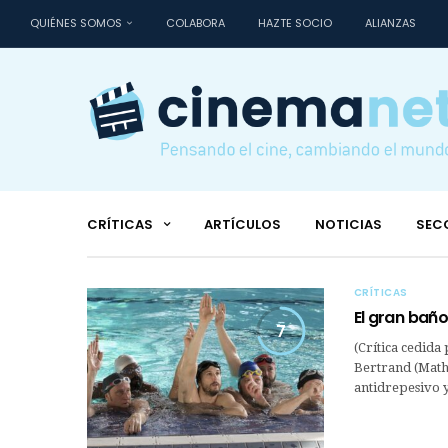
QUIÉNES SOMOS
COLABORA
HAZTE SOCIO
ALIANZAS
CRÍTICAS
ARTÍCULOS
NOTICIAS
SEC
CRÍTICAS
El gran baño
7
(Crítica cedida
Bertrand (Mathi
antidrepesivo 