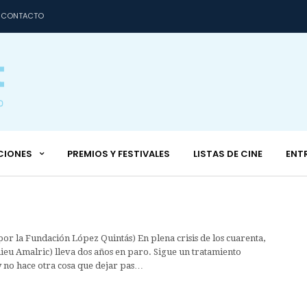
CONTACTO
CIONES
PREMIOS Y FESTIVALES
LISTAS DE CINE
ENT
 por la Fundación López Quintás) En plena crisis de los cuarenta,
eu Amalric) lleva dos años en paro. Sigue un tratamiento
y no hace otra cosa que dejar pas…