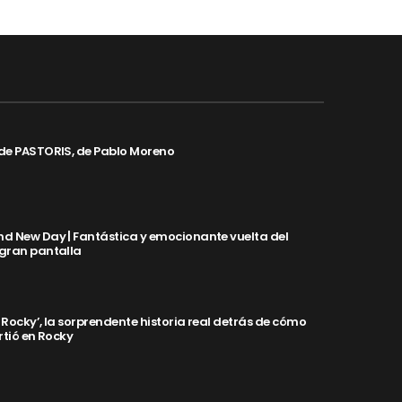
de PASTORIS, de Pablo Moreno
d New Day | Fantástica y emocionante vuelta del
 gran pantalla
y Rocky’, la sorprendente historia real detrás de cómo
rtió en Rocky