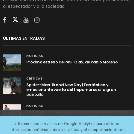
al espectador y a la sociedad.
ÚLTIMAS ENTRADAS
NOTICIAS
Próximo estreno de PASTORIS, de Pablo Moreno
CRÍTICAS
Spider-Man: Brand New Day | Fantástica y
emocionante vuelta del trepamuros a la gran
pantalla
NOTICIAS
Tráiler de ‘Yo soy Rocky’, la sorprendente historia real
detrás de cómo Stallone se convirtió en Rocky
Utilizamos cookies anónimas de terceros para analizar el
Utilizamos los servicios de Google Analytics para obtener
tráfico web que recibimos y conocer los servicios que
información anónima sobre las visitas y el comportamiento de
más os interesan. Puede cambiar las preferencias y