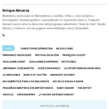
Enrique Almaraz
Madrileño, licenciado en Matemáticas y cinéfilo. Crítico, coleccionista e
investigador cinematográfico, especializado en el período clásico. Compartí
durante nueve años la dirección del programa radiofónico “Aula de Cine” (Radio
María) y colaboro con las páginas www.eldoblaje.com y CinemaNet.
TAGS
CHRISTOPHE OFFENSTEIN
EN SOLITAIRE
FERNANDO VELÁZQUEZ
FESTIVAL DE GIJÓN
FRANÇOIS CLUZET
GUILLAUME CANET
GUILLAUME SCHIFFMAN
INTOCABLE
JERÓNIMO JOSÉ MARTÍN
JOSÉ CORONADO
LA OPORTUNIDAD DE MI VIDA
LO IMPOSIBLE
MARTA Gª OUTÓN
MIDNIGHT IN PARIS
NO HABRÁ PAZ PARA LOS MALVADOS
NO SE LO DIGAS A NADIE
PEQUEÑAS MENTIRAS SIN IMPORTANCIA
SAMY SEGHIR
THE ARTIST
VIDOCQ
VIRGINIE EFIRA
¿Y AHORA ADÓNDE VAMOS?
ARTÍCULO ANTERIOR