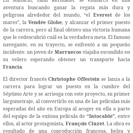
En solitario, Yann Kermadec se embarcó en una
aventura buscando ganar la regata más dura y
peligrosa alrededor del mundo, “el
Everest
de los
mares”, la
Vendée Globe
, y alcanzar el primer puesto
de la carrera, pero al final obtuvo una victoria humana
que le redescubrió cuál es la verdadera meta. El famoso
navegante, en su trayecto, se enfrentó a un pequeño
incidente: un joven de
Marruecos
viajaba escondido en
su velero esperando obtener un transporte hacia
Francia
.
El director francés
Christophe Offestein
se lanza a la
carrera para lograr un puesto en la cumbre del
Séptimo Arte y se arriesga con este proyecto, su primer
largometraje, al convertirlo en una de las películas más
esperadas del año en Europa al acoger en ella a parte
del equipo de la exitosa película de
“Intocable”
, entre
ellos, al actor protagonista,
François Cluzet
. La obra es
resultado de una coproducción francesa, belga y