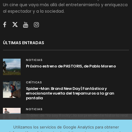
Un cine que vaya más allá del entretenimiento y enriquezca
al espectador y a la sociedad.
ÚLTIMAS ENTRADAS
NOTICIAS
Próximo estreno de PASTORIS, de Pablo Moreno
CRÍTICAS
Spider-Man: Brand New Day | Fantástica y
emocionante vuelta del trepamuros a la gran
pantalla
NOTICIAS
Tráiler de ‘Yo soy Rocky’, la sorprendente historia real
detrás de cómo Stallone se convirtió en Rocky
Utilizamos cookies anónimas de terceros para analizar el
Utilizamos los servicios de Google Analytics para obtener
tráfico web que recibimos y conocer los servicios que