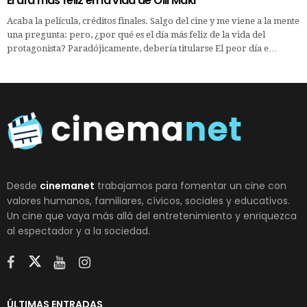
El día más feliz en la vida de Olli Mäki
Acaba la película, créditos finales. Salgo del cine y me viene a la mente
una pregunta: pero, ¿por qué es el día más feliz de la vida del
protagonista? Paradójicamente, debería titularse El peor día e…
Desde
cinemanet
trabajamos para fomentar un cine con
valores humanos, familiares, cívicos, sociales y educativos.
Un cine que vaya más allá del entretenimiento y enriquezca
al espectador y a la sociedad.
ÚLTIMAS ENTRADAS