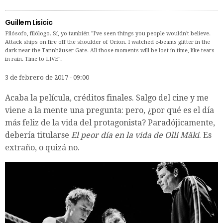
Guillem Lisicic
Filósofo, filólogo. Sí, yo también "I've seen things you people wouldn't believe.
Attack ships on fire off the shoulder of Orion. I watched c-beams glitter in the
dark near the Tannhäuser Gate. All those moments will be lost in time, like tears
in rain. Time to LIVE".
3 de febrero de 2017 - 09:00
Acaba la película, créditos finales. Salgo del cine y me
viene a la mente una pregunta: pero, ¿por qué es el día
más feliz de la vida del protagonista? Paradójicamente,
debería titularse
El peor día en la vida de Olli Mäki
. Es
extraño, o quizá no.