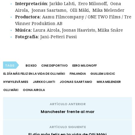
Interpretación
: Jarkko Lahti, Eero Milonoff, Oona
Airola, Joonas Saartamo, Olli Mäki, Mika Melender
Productora
: Aamu Filmcompany / ONE TWO Films / Tre
Vänner Produktion AB
Música
: Laura Airola, Joonas Haavisto, Miika Snåre
Fotografía
: Jani-Petteri Passi
TAGS
BOXEO
CINE DEPORTIVO
EERO MILONOFF
EL DÍA MÁS FELIZ EN LA VIDA DE OLLI MÄKI
FINLANDIA
GUILLEM LISICIC
HYMYILEVÄ MIES
JARKKO LAHTI
JOONAS SAARTAMO
MIKA MELENDER
OLLI MÄKI
OONA AIROLA
ARTÍCULO ANTERIOR
Manchester frente al mar
ARTÍCULO SIGUIENTE
El día más feliz en la vida de Olli Mäki