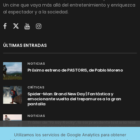
Un cine que vaya más allá del entretenimiento y enriquezca
al espectador y a la sociedad.
ÚLTIMAS ENTRADAS
NOTICIAS
Próximo estreno de PASTORIS, de Pablo Moreno
CRÍTICAS
Spider-Man: Brand New Day | Fantástica y
emocionante vuelta del trepamuros a la gran
pantalla
NOTICIAS
Tráiler de ‘Yo soy Rocky’, la sorprendente historia real
detrás de cómo Stallone se convirtió en Rocky
Utilizamos cookies anónimas de terceros para analizar el
Utilizamos los servicios de Google Analytics para obtener
tráfico web que recibimos y conocer los servicios que