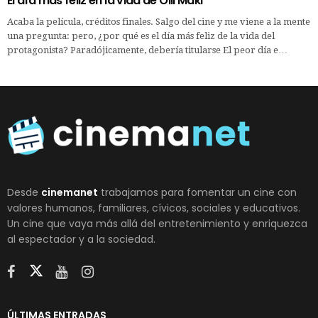
El día más feliz en la vida de Olli Mäki
Acaba la película, créditos finales. Salgo del cine y me viene a la mente
una pregunta: pero, ¿por qué es el día más feliz de la vida del
protagonista? Paradójicamente, debería titularse El peor día e…
Desde
cinemanet
trabajamos para fomentar un cine con
valores humanos, familiares, cívicos, sociales y educativos.
Un cine que vaya más allá del entretenimiento y enriquezca
al espectador y a la sociedad.
ÚLTIMAS ENTRADAS