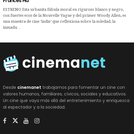
Frances Ha
ESTRENO Esta urbanita fábula moral en riguroso blanco y negro,
con fuertes ecos de la Nouvelle Vague y del primer Woody Allen, es
una muestra de cine ‘indie’ que reflexiona sobre la soledad, la
inmadu…
Desde
cinemanet
trabajamos para fomentar un cine con
valores humanos, familiares, cívicos, sociales y educativos.
Un cine que vaya más allá del entretenimiento y enriquezca
al espectador y a la sociedad.